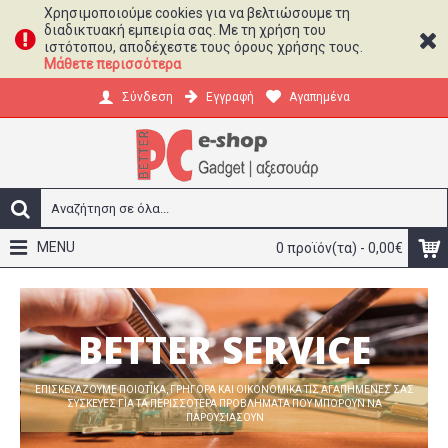
Χρησιμοποιούμε cookies για να βελτιώσουμε τη
διαδικτυακή εμπειρία σας. Mε τη χρήση του
ιστότοπου, αποδέχεστε τους όρους χρήσης τους.
Μάθετε περισσότερα
Εγγραφή
Αγαπημένα
Σύνδεση
MENU
0 προϊόν(τα) - 0,00€
BETTER SERVICE
ΕΠΙΣΚΕΥΆΖΟΥΜΕ ΠΟΙΟΤΙΚΆ, ΓΡΉΓΟΡΑ ΚΑΙ ΟΙΚΟΝΟΜΙΚΆ ΤΙΣ ΑΓΑΠΗΜΈΝΕΣ ΣΑΣ
ΣΥΣΚΕΥΈΣ ΓΙΑ ΤΑ ΠΕΡΙΣΣΌΤΕΡΑ ΠΡΟΒΛΉΜΑΤΑ ΠΟΥ ΜΠΟΡΟΥΝ ΝΑ
ΠΑΡΟΥΣΙΆΣΟΥΝ